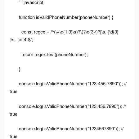
```javascript
function isValidPhoneNumber(phoneNumber) {
const regex = /^(\+\d{1,3}\s)?\(?\d{3}\)?[\s.-]\d{3}
[\s.-]\d{4}$/;
return regex.test(phoneNumber);
}
console.log(isValidPhoneNumber("123-456-7890")); //
true
console.log(isValidPhoneNumber("123.456.7890")); //
true
console.log(isValidPhoneNumber("1234567890")); //
true